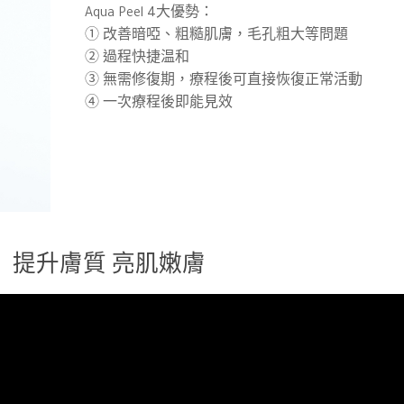
Aqua Peel 4大優勢：
① 改善暗啞、粗糙肌膚，毛孔粗大等問題
② 過程快捷温和
③ 無需修復期，療程後可直接恢復正常活動
④ 一次療程後即能見效
療程 〗提升膚質 亮肌嫩膚