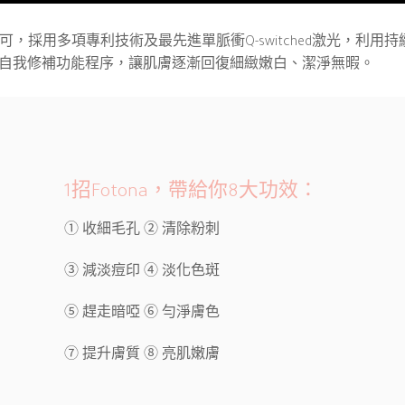
認可，採用多項專利技術及最先進單脈衝Q-switched激光，利用
自我修補功能程序，讓肌膚逐漸回復細緻嫩白、潔淨無暇。
1招Fotona，帶給你8大功效：
① 收細毛孔 ② 清除粉刺
③ 減淡痘印 ④ 淡化色斑
⑤ 趕走暗啞 ⑥ 勻淨膚色
⑦ 提升膚質 ⑧ 亮肌嫩膚