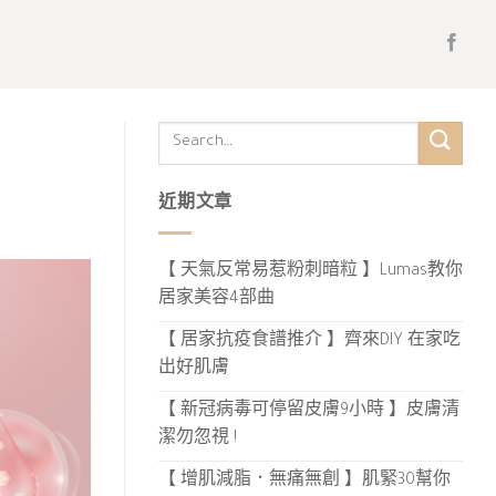
近期文章
【 天氣反常易惹粉刺暗粒 】Lumas教你
居家美容4部曲
【 居家抗疫食譜推介 】齊來DIY 在家吃
出好肌膚
【 新冠病毒可停留皮膚9小時 】皮膚清
潔勿忽視 !
【 增肌減脂．無痛無創 】肌緊30幫你