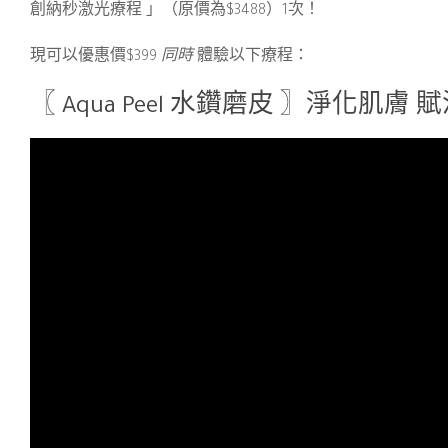
創納秒激光療程 」（原價為$3488）1次！
現可以優惠價$399
同時
體驗以下療程：
〖 Aqua Peel 水鑽磨皮 〗淨化肌膚