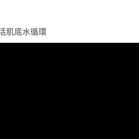
 賦活肌底水循環