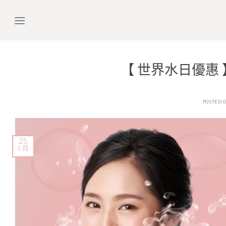
Skip
to
content
【 世界水日優惠
POSTED 
25
2 月