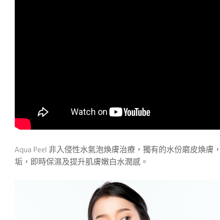
Aqua Peel 非入侵性水氣泡煥膚治療，獨有的水份磨
垢，即時保濕及提升肌膚嫩白水潤感。