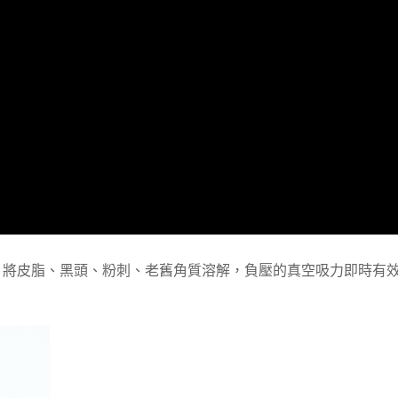
皮煥膚，將皮脂、黑頭、粉刺、老舊角質溶解，負壓的真空吸力即時有