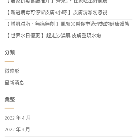
【 居家抗疫食譜推介 】齊來DIY 在家吃出好肌膚
【 新冠病毒可停留皮膚9小時 】皮膚清潔勿忽視 !
【 增肌減脂．無痛無創 】肌緊30幫你塑造理想的健康體態
【 世界水日優惠 】趕走沙漠肌 皮膚重現水嫩
分類
微整形
最新消息
彙整
2022 年 4 月
2022 年 3 月